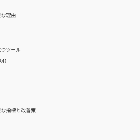
要な理由
立つツール
A4）
要な指標と改善策