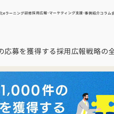
採用広報
マーケティング支援
化
eラーニング研修
事例紹介
コラム
0件の応募を獲得する採用広報戦略の