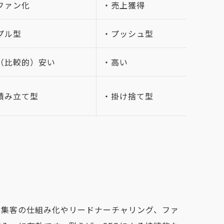
ファン化
・売上獲得
プル型
・プッシュ型
（比較的）安い
・高い
積み立て型
・掛け捨て型
。
に
集客の仕組み化やリードナーチャリング、ファ