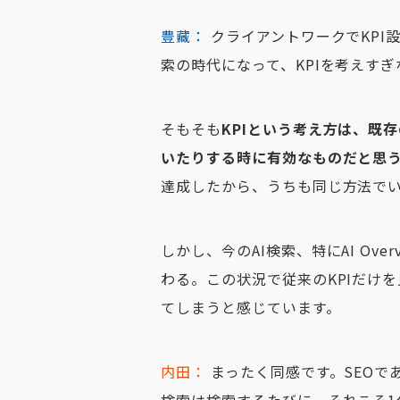
豊藏：
クライアントワークでKPI
索の時代になって、KPIを考えす
そもそも
KPIという考え方は、既
いたりする時に有効なものだと思
達成したから、うちも同じ方法で
しかし、今のAI検索、特にAI Ov
わる。この状況で従来のKPIだけ
てしまうと感じています。
内田：
まったく同感です。SEOで
検索は検索するたびに、それこそ1