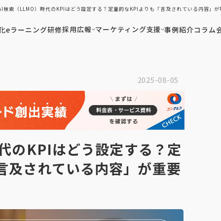
AI検索（LLMO）時代のKPIはどう設定する？定量的なKPIよりも「言及されている内
採用広報
マーケティング支援
化
eラーニング研修
事例紹介
コラム
2025-08-05
時代のKPIはどう設定する？定
「言及されている内容」が重要