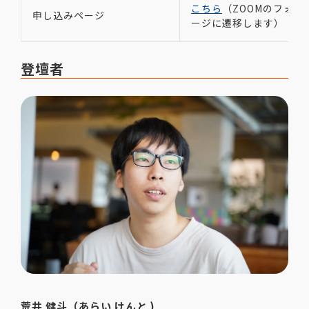
こちら
（ZOOMのフォー
申し込みページ
ージに遷移します）
登壇者
荒井 健斗（あらい けんと )